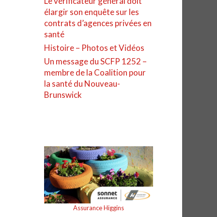
Le vérificateur général doit
élargir son enquête sur les
contrats d’agences privées en
santé
Histoire – Photos et Vidéos
Un message du SCFP 1252 –
membre de la Coalition pour
la santé du Nouveau-
Brunswick
Assurance Higgins