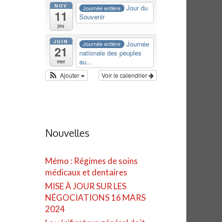
NOV
Jour du
Journée entière
11
Souvenir
jeu
JUIN
Journée
Journée entière
21
nationale des peuples
au...
mer
Ajouter
Voir le calendrier
Nouvelles
Mémo : Régimes de soins
médicaux et dentaires
MISE À JOUR SUR LES
NÉGOCIATIONS 16 MARS
2024