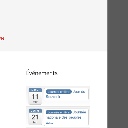
EN
Événements
NOV
Jour du
Journée entière
11
Souvenir
mer
JUIN
Journée
Journée entière
21
nationale des peuples
au...
lun